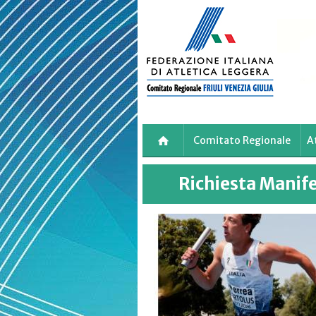
Skip
to
main
content
Comitato Regionale
A
Richiesta Manif