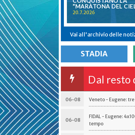
CONQUISTANO LA
“MARATONA DEL CIE
20.7.2026
Vai all'archivio delle noti
STADIA
Dal resto 
06-08
Veneto - Eugene: tre 
FIDAL - Eugene: 4x100
06-08
tempo