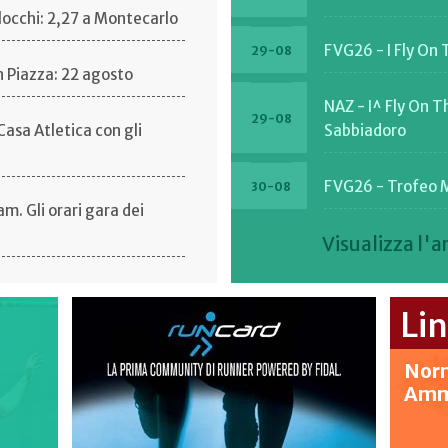
locchi: 2,27 a Montecarlo
FVG26 - I Fly On
29-08
in Piazza: 22 agosto
NAZ - I^ Fly On 
29-08
asa Atletica con gli
Sabbiadoro
FVG26 - Trofeo 
30-08
. Gli orari gara dei
Visualizza l'a
FVG26 - 28 Trofe
05-09
Pista
Iapichino, l'alto: salti da
Li
FVG26 - XXXIV Tro
Atletica Leggera 
05-09
Norm
rragosto di fuoco
Regionale
Ammi
-Weir pensiero stupendo
NAZ - XXXIV^ Trof
05-09