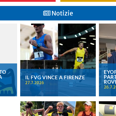
Notizie
TO
EYOF
A
PART
IL FVG VINCE A FIRENZE
ROV
27.7.2026
26.7.