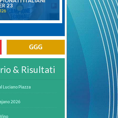
IONATI ITALIANI
ER 23
2026
GGG
io & Risultati
l Luciano Piazza
ajano 2026
iVino