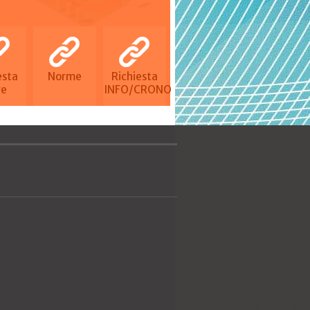
di Majano"
 Podistico Citta di
na Regionale
esta
Norme
Richiesta
re
INFO/CRONO
 Podistico Citta' di Cordenons
do Paola Furlano
RUN
to Regionale di Corsa in
to e Master
onale di Prove Multiple su
- 2^Prova - Mennea Day