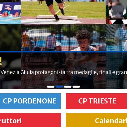
ple FIDAL FVG
 primo raduno regionale delle prove multiple FIDAL FVGS
CP PORDENONE
CP TRIESTE
ruttori
Calendar