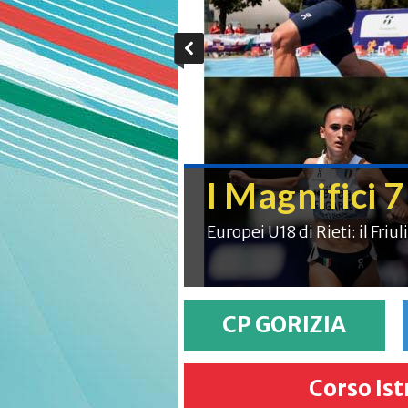
20.7.2026
Prove multi
emozioni
Palmanova, successo per il
CP GORIZIA
Corso Ist