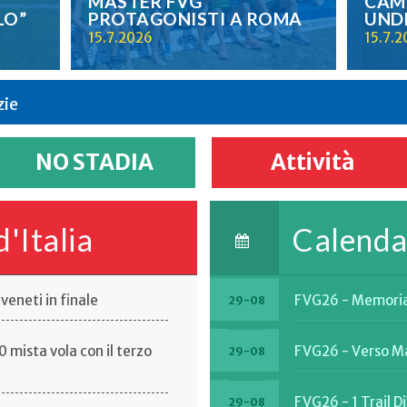
MASTER FVG
CAMP
LO”
PROTAGONISTI A ROMA
UND
15.7.2026
15.7.
zie
NO STADIA
Attività
d'Italia
Calendar
veneti in finale
FVG26 - Memoria
29-08
 mista vola con il terzo
FVG26 - Verso M
29-08
FVG26 - 1 Trail D
29-08